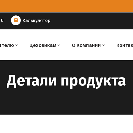
 0
Калькулятор
ителю
Цеховикам
О Компании
Конта
Детали продукта