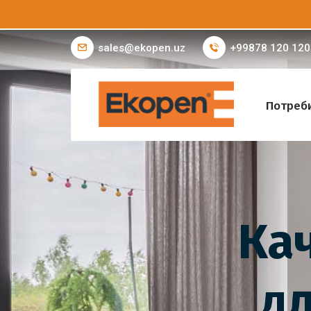
sales@ekopen.uz
+99878 120 120
Потреб
Ка
д