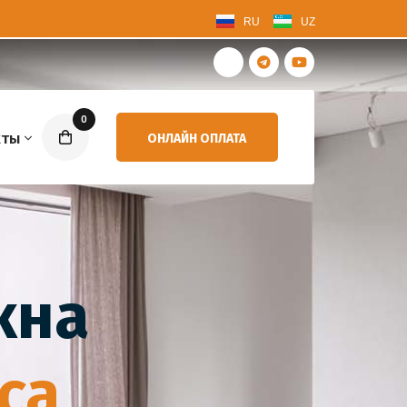
RU
UZ
0
кты
ОНЛАЙН ОПЛАТА
кна
са