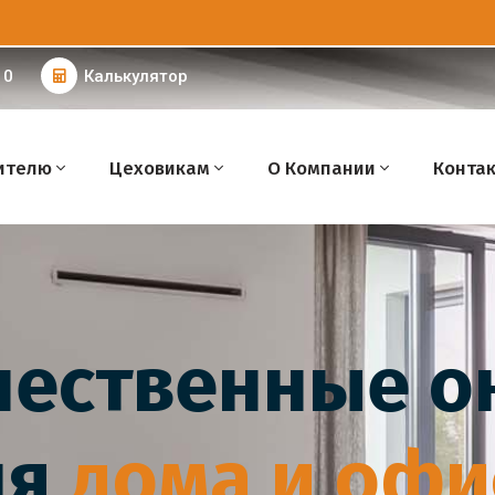
 0
Калькулятор
ителю
Цеховикам
О Компании
Конта
чественные о
ля
дома и офи