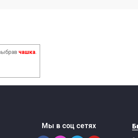
 выбрав
чашка
.
Мы в соц сетях
Б