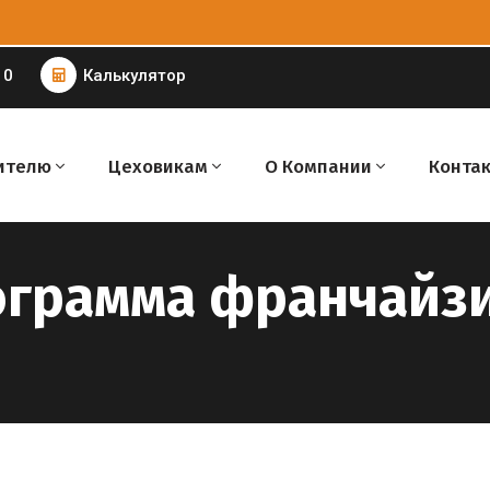
 0
Калькулятор
ителю
Цеховикам
О Компании
Конта
грамма франчайз