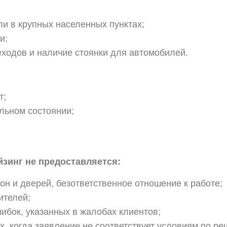
и в крупных населенных пунктах;
и;
ходов и наличие стоянки для автомобилей.
т;
льном состоянии;
зинг не предоставляется:
он и дверей, безответственное отношение к работе;
ителей;
бок, указанных в жалобах клиентов;
х, когда заявление не соответствует условиям по р